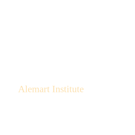
Alemart Institute
Claridad estratégica para líderes y 
empresas familiares