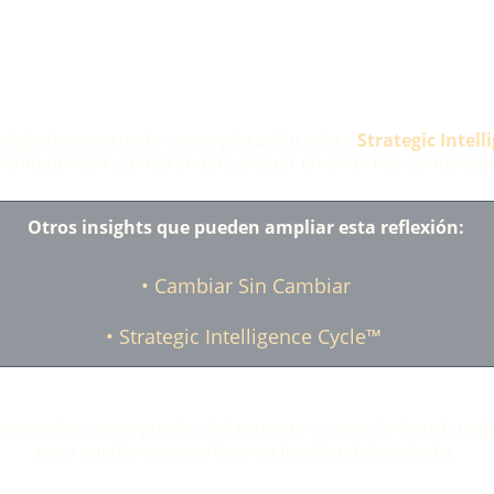
nsight hace parte de una exploración sobre 
Strategic Intell
cómo percibir, comprender y actuar en entornos complejos
Otros insights que pueden ampliar esta reflexión:
• 
Cambiar Sin Cambiar
• 
Strategic Intelligence Cycle™
esarrollos conceptuales del instituto no son de distribución
pero pueden compartirse en función del contexto.